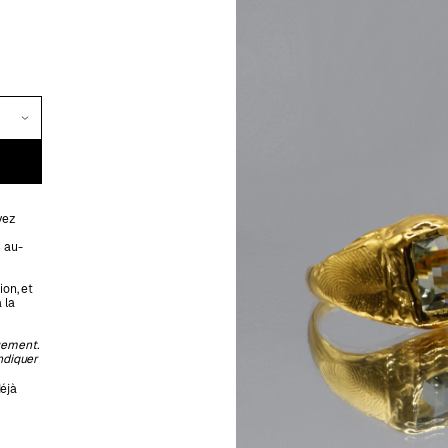
vez
€ au-
ion, et
 la
ement.
indiquer
éjà