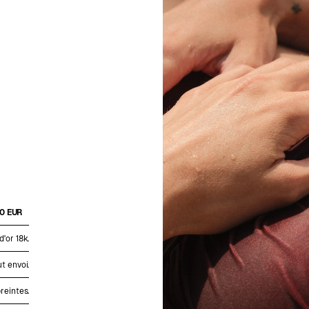
0 EUR
'or 18k.
t envoi.
reintes.