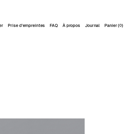
er
Prise d'empreintes
FAQ
À propos
Journal
Panier (
)
0
FR
EN