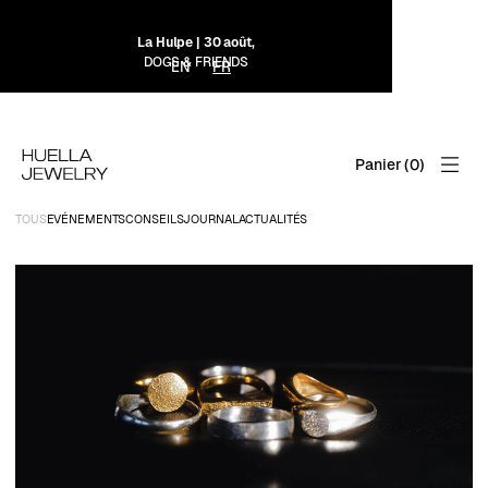
La Hulpe | 30 août,
DOGS & FRIENDS
EN
FR
Panier (
0
)
TOUS
EVÉNEMENTS
CONSEILS
JOURNAL
ACTUALITÉS